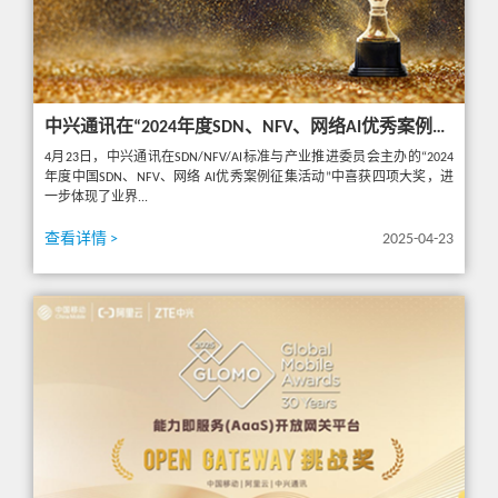
中兴通讯在“2024年度SDN、NFV、网络AI优秀案例征集活动”中荣获四项大奖
4月23日，中兴通讯在SDN/NFV/AI标准与产业推进委员会主办的“2024
年度中国SDN、NFV、网络 AI优秀案例征集活动”中喜获四项大奖，进
一步体现了业界...
查看详情 >
2025-04-23