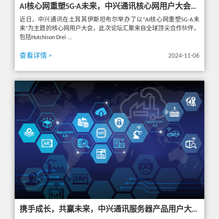
AI核心网重塑5G-A未来，中兴通讯核心网用户大会在土耳其成功举行
近日，中兴通讯在土耳其伊斯坦布尔举办了以“AI核心网重塑5G-A未
来”为主题的核心网用户大会，此次论坛汇聚来自全球顶尖合作伙伴，
包括Hutchison Drei ...
查看详情 >
2024-11-06
携手成长，共赢未来，中兴通讯服务器产品用户大会土耳其圆满收官