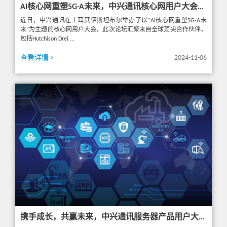
AI核心网重塑5G-A未来，中兴通讯核心网用户大会在土耳其成功举行
近日，中兴通讯在土耳其伊斯坦布尔举办了以“AI核心网重塑5G-A未
来”为主题的核心网用户大会，此次论坛汇聚来自全球顶尖合作伙伴，
包括Hutchison Drei ...
查看详情 >
2024-11-06
携手成长，共赢未来，中兴通讯服务器产品用户大会土耳其圆满收官