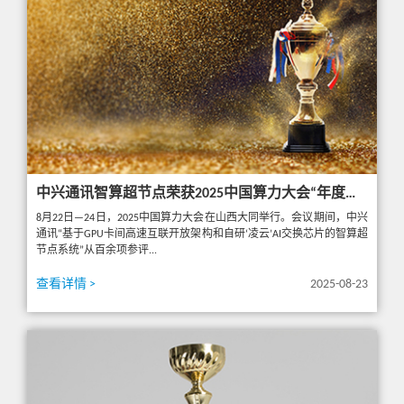
中兴通讯智算超节点荣获2025中国算力大会“年度重大突破成果奖”
8月22日—24日，2025中国算力大会在山西大同举行。会议期间，中兴
通讯“基于GPU卡间高速互联开放架构和自研‘凌云’AI交换芯片的智算超
节点系统”从百余项参评...
查看详情 >
2025-08-23