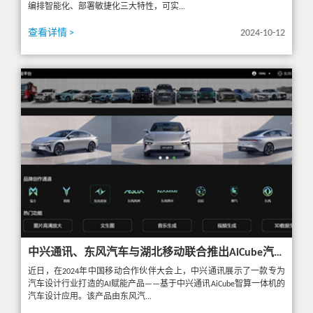
编排智能化、部署敏捷化三大特性，可实...
查看详情 >
2024-10-12
中兴通讯、东风汽车与湖北移动联合推出AiCube汽车设计一体机
近日，在2024年中国移动合作伙伴大会上，中兴通讯展示了一款专为
汽车设计行业打造的AI赋能产品——基于中兴通讯AiCube智算一体机的
汽车设计应用。该产品由东风汽...