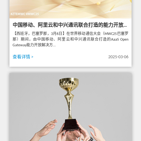
中国移动、阿里云和中兴通讯联合打造的能力开放解决方案 荣获GSMA GLOMO “Open Gateway挑战奖”
【西班牙，巴塞罗那，3月6日】在世界移动通信大会（MWC25巴塞罗
那）期间，由中国移动、阿里云和中兴通讯联合打造的AaaS Open
Gateway能力开放解决方...
查看详情 >
2025-03-06