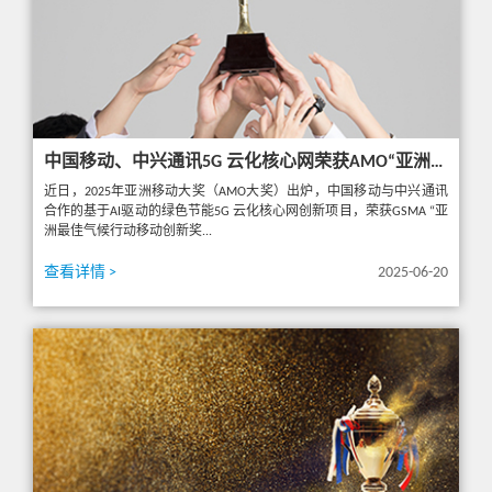
中国移动、中兴通讯5G 云化核心网荣获AMO“亚洲最佳气候行动移动创新奖”
近日，2025年亚洲移动大奖（AMO大奖）出炉，中国移动与中兴通讯
合作的基于AI驱动的绿色节能5G 云化核心网创新项目，荣获GSMA “亚
洲最佳气候行动移动创新奖...
查看详情 >
2025-06-20