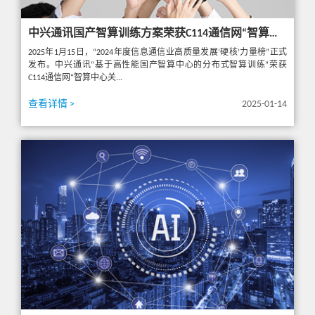
中兴通讯国产智算训练方案荣获C114通信网“智算中心关键技术创新奖”
2025年1月15日，“2024年度信息通信业高质量发展‘硬核’力量榜”正式
发布。中兴通讯“基于高性能国产智算中心的分布式智算训练”荣获
C114通信网“智算中心关...
查看详情 >
2025-01-14