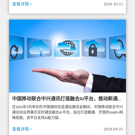
查看详情 >
2024-10-11
中国移动联合中兴通讯打造融合AI平台，推动新通话业务开放创新
在2024年9月举办的中国国际信息通信展览会期间，中国移动联合中兴
通讯向业界展示实时通信融合AI平台，旨在打造敏捷、开放的VoNR+网
络底座。该平台支持AI能力插...
查看详情 >
2024-09-25