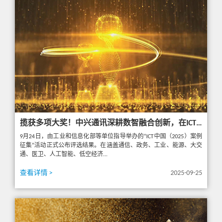
揽获多项大奖！中兴通讯深耕数智融合创新，在ICT中国2025案例征集活动载誉而归
9月24日，由工业和信息化部等单位指导举办的“ICT中国（2025）案例
征集”活动正式公布评选结果。在涵盖通信、政务、工业、能源、大交
通、医卫、人工智能、低空经济...
查看详情 >
2025-09-25