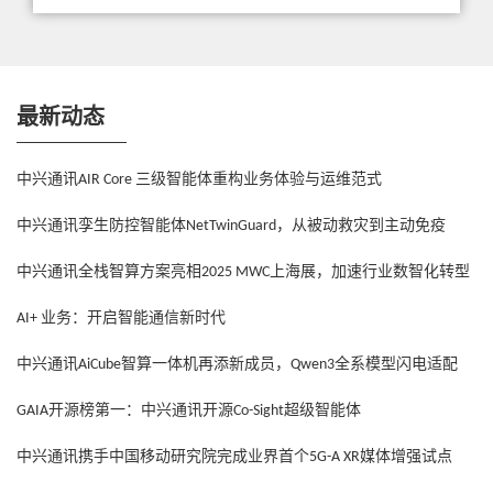
最新动态
中兴通讯AIR Core 三级智能体重构业务体验与运维范式
中兴通讯孪生防控智能体NetTwinGuard，从被动救灾到主动免疫
中兴通讯全栈智算方案亮相2025 MWC上海展，加速行业数智化转型
AI+ 业务：开启智能通信新时代
中兴通讯AiCube智算一体机再添新成员，Qwen3全系模型闪电适配
GAIA开源榜第一：中兴通讯开源Co-Sight超级智能体
中兴通讯携手中国移动研究院完成业界首个5G-A XR媒体增强试点