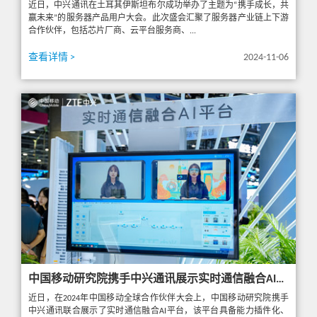
近日，中兴通讯在土耳其伊斯坦布尔成功举办了主题为“携手成长，共
赢未来”的服务器产品用户大会。此次盛会汇聚了服务器产业链上下游
合作伙伴，包括芯片厂商、云平台服务商、...
查看详情 >
2024-11-06
中国移动研究院携手中兴通讯展示实时通信融合AI平台，加速新通话业务创新
近日，在2024年中国移动全球合作伙伴大会上，中国移动研究院携手
中兴通讯联合展示了实时通信融合AI平台，该平台具备能力插件化、