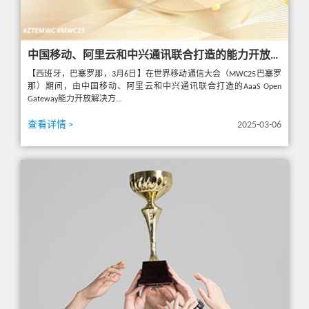
中国移动、阿里云和中兴通讯联合打造的能力开放解决方案 荣获GSMA GLOMO “Open Gateway挑战奖”
【西班牙，巴塞罗那，3月6日】在世界移动通信大会（MWC25巴塞罗
那）期间，由中国移动、阿里云和中兴通讯联合打造的AaaS Open
Gateway能力开放解决方...
查看详情 >
2025-03-06