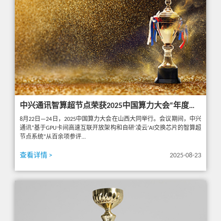
中兴通讯智算超节点荣获2025中国算力大会“年度重大突破成果奖”
8月22日—24日，2025中国算力大会在山西大同举行。会议期间，中兴
通讯“基于GPU卡间高速互联开放架构和自研‘凌云’AI交换芯片的智算超
节点系统”从百余项参评...
查看详情 >
2025-08-23