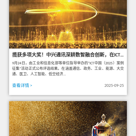
揽获多项大奖！中兴通讯深耕数智融合创新，在ICT中国2025案例征集活动载誉而归
9月24日，由工业和信息化部等单位指导举办的“ICT中国（2025）案例
征集”活动正式公布评选结果。在涵盖通信、政务、工业、能源、大交
通、医卫、人工智能、低空经济...
查看详情 >
2025-09-25