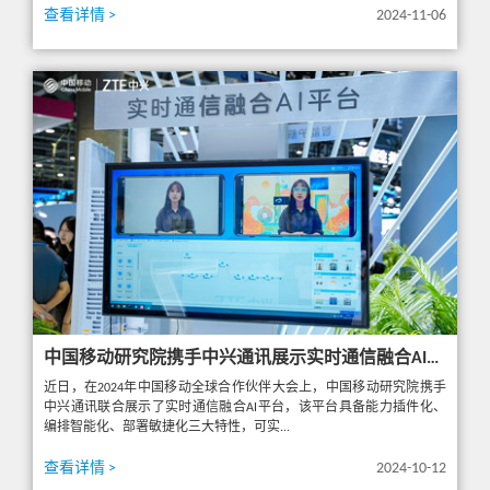
查看详情 >
2024-11-06
中国移动研究院携手中兴通讯展示实时通信融合AI平台，加速新通话业务创新
近日，在2024年中国移动全球合作伙伴大会上，中国移动研究院携手
中兴通讯联合展示了实时通信融合AI平台，该平台具备能力插件化、
编排智能化、部署敏捷化三大特性，可实...
查看详情 >
2024-10-12