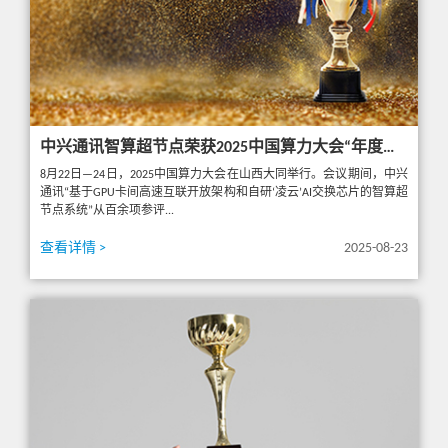
中兴通讯智算超节点荣获2025中国算力大会“年度重大突破成果奖”
8月22日—24日，2025中国算力大会在山西大同举行。会议期间，中兴
通讯“基于GPU卡间高速互联开放架构和自研‘凌云’AI交换芯片的智算超
节点系统”从百余项参评...
查看详情 >
2025-08-23