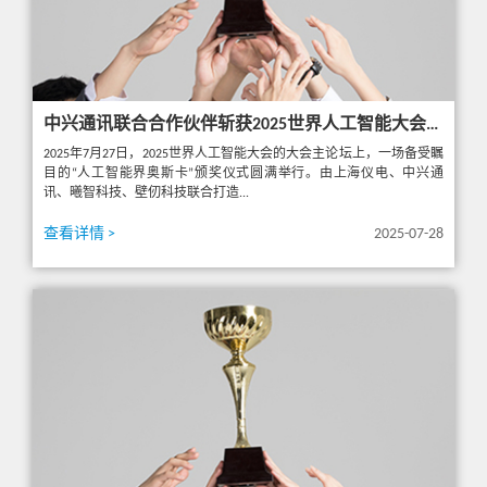
中兴通讯联合合作伙伴斩获2025世界人工智能大会SAIL奖
2025年7月27日，2025世界人工智能大会的大会主论坛上，一场备受瞩
目的“人工智能界奥斯卡”颁奖仪式圆满举行。由上海仪电、中兴通
讯、曦智科技、壁仞科技联合打造...
查看详情 >
2025-07-28