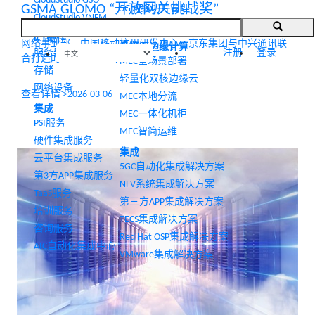
CloudStudio GSO
GSMA GLOMO “开放网关挑战奖”
5G网络切片管理
CloudStudio VNFM
网络智能化
世界移动通信大会（MWC26巴塞罗那）期间，由中国移动集团
ICT硬件
网络事业部、中国移动杭州研发中心、京东集团与中兴通讯联
多接入边缘计算
服务器
注册
登录
合打造的AI-Powered Open Gate...
MEC全场景部署
存储
轻量化双核边缘云
网络设备
查看详情 >
2026-03-06
MEC本地分流
集成
MEC一体化机柜
PSI服务
MEC智简运维
硬件集成服务
集成
云平台集成服务
5GC自动化集成解决方案
第3方APP集成服务
NFV系统集成解决方案
TaaS服务
第三方APP集成解决方案
培训服务
TECS集成解决方案
咨询服务
Red Hat OSP集成解决方案
AIC自动化集成中心
VMware集成解决方案