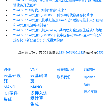
2024-09-25
中国移动联合中兴通讯打造融合AI平台，推动新通
话业务开放创新
2024-08-23
AI时代，如何“智存”未来？
2024-08-23
中兴通讯KS20000，引领AI时代数据存储革命
2024-08-16
中兴通讯携手红帽及True举办“赋能电信未来：红帽
和中兴通讯战略研讨会”
2024-08-16
中兴通讯加入OPEA，共同助力企业级生成式AI落地
2024-08-13
中兴通讯KS20000斩获中国移动2024年至2025年分布
式存储（新建部分）集采最大份额
当前页 8/56 ，共 551 条信息
1
2
3
4
5
6
7
8
9
10
11
12
Page Gap
55
56
产品中心
解决方案
关于我们
快速链接
VNF
VNF
荣誉和历程
ZTE官网
云基础设
云基础设
联系我们
Openlab
施
施
新闻
MANO
MANO
技术支持
ICT硬件
多接入边
缘计算
集成
集成