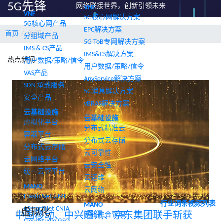
5G先锋
网络联接世界，创新引领未来
VNF
VNF
5G核心网解决方案
5G核心网产品
EPC解决方案
首页
新闻
分组域产品
5G ToB专网解决方案
IMS & CS产品
IMS&CS解决方案
热点新闻
用户数据/策略/信令
用户数据/策略/信令
VAS产品
AnyService解决方案
SDN 承载服务
5G消息解决方案
安全产品
vBRAS解决方案
云基础设施
云基础设施
虚拟化平台
分布式精准云
容器平台
分布式云存储
分布式云存储
云可靠性
云网络平台
云安全性
统一云管平台
云运维
MANO
云网络
ElasticNet UME
行业词条
视频列表
MANO
uSmartNet CNIA
虚拟化
|
中国移动、中兴通讯、京东集团联手斩获
网络融合管理