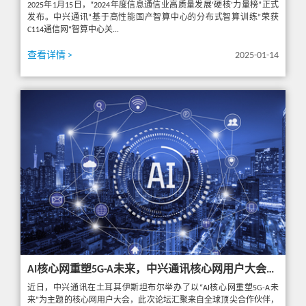
2025年1月15日，“2024年度信息通信业高质量发展‘硬核’力量榜”正式
发布。中兴通讯“基于高性能国产智算中心的分布式智算训练”荣获
C114通信网“智算中心关...
查看详情 >
2025-01-14
AI核心网重塑5G-A未来，中兴通讯核心网用户大会在土耳其成功举行
近日，中兴通讯在土耳其伊斯坦布尔举办了以“AI核心网重塑5G-A未
来”为主题的核心网用户大会，此次论坛汇聚来自全球顶尖合作伙伴，