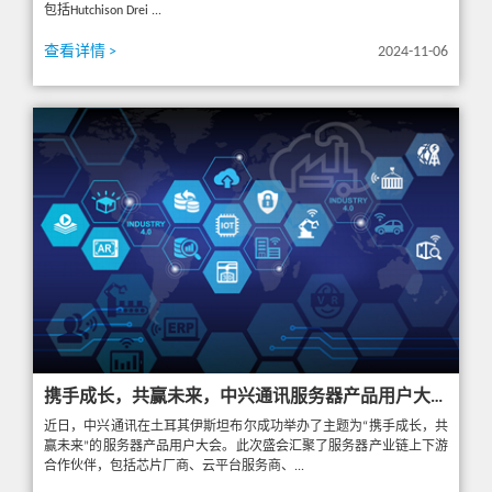
包括Hutchison Drei ...
查看详情 >
2024-11-06
携手成长，共赢未来，中兴通讯服务器产品用户大会土耳其圆满收官
近日，中兴通讯在土耳其伊斯坦布尔成功举办了主题为“携手成长，共
赢未来”的服务器产品用户大会。此次盛会汇聚了服务器产业链上下游
合作伙伴，包括芯片厂商、云平台服务商、...