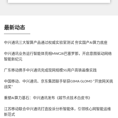
最新动态
中兴通讯三大智算产品通过权威实验室测试 夯实国产AI算力底座
中兴通讯业务运行智能体亮相MWC26巴塞罗那，开启意图驱动网络
智能新纪元
广东移动携手中兴通讯完成现网规模5G用户高铁画像实践
中国移动、中兴通讯、京东集团联手斩获GSMA GLOMO “开放网关挑
战奖”
重塑AI算力基石：中兴通讯发布《超节点技术白皮书》
江苏移动联合中兴通讯打造投诉分析智能体，引领核心网智能运维
新范式