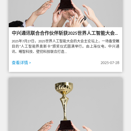
中兴通讯联合合作伙伴斩获2025世界人工智能大会SAIL奖
2025年7月27日，2025世界人工智能大会的大会主论坛上，一场备受瞩
目的“人工智能界奥斯卡”颁奖仪式圆满举行。由上海仪电、中兴通
讯、曦智科技、壁仞科技联合打造...
查看详情 >
2025-07-28