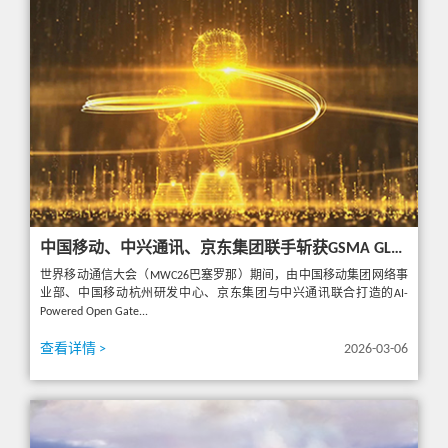
中国移动、中兴通讯、京东集团联手斩获GSMA GLOMO “开放网关挑战奖”
世界移动通信大会（MWC26巴塞罗那）期间，由中国移动集团网络事
业部、中国移动杭州研发中心、京东集团与中兴通讯联合打造的AI-
Powered Open Gate...
查看详情 >
2026-03-06