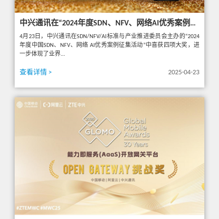
中兴通讯在“2024年度SDN、NFV、网络AI优秀案例征集活动”中荣获四项大奖
4月23日，中兴通讯在SDN/NFV/AI标准与产业推进委员会主办的“2024
年度中国SDN、NFV、网络 AI优秀案例征集活动”中喜获四项大奖，进
一步体现了业界...
查看详情 >
2025-04-23