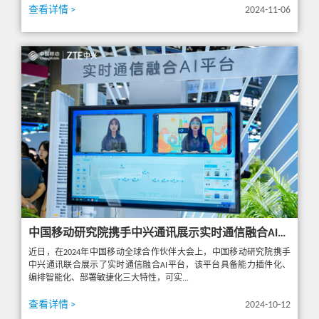
查看详情 >
2024-11-06
中国移动研究院携手中兴通讯展示实时通信融合AI平台，加速新通话业务创新
近日，在2024年中国移动全球合作伙伴大会上，中国移动研究院携手
中兴通讯联合展示了实时通信融合AI平台，该平台具备能力插件化、
编排智能化、部署敏捷化三大特性，可实...
查看详情 >
2024-10-12