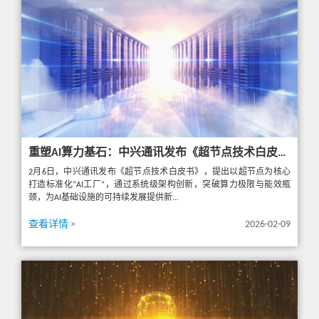
重塑AI算力基石：中兴通讯发布《超节点技术白皮书》
2月6日，中兴通讯发布《超节点技术白皮书》，提出以超节点为核心
打造标准化“AI工厂”，通过系统级架构创新，突破算力极限与能效瓶
颈，为AI基础设施的可持续发展提供新...
查看详情 >
2026-02-09