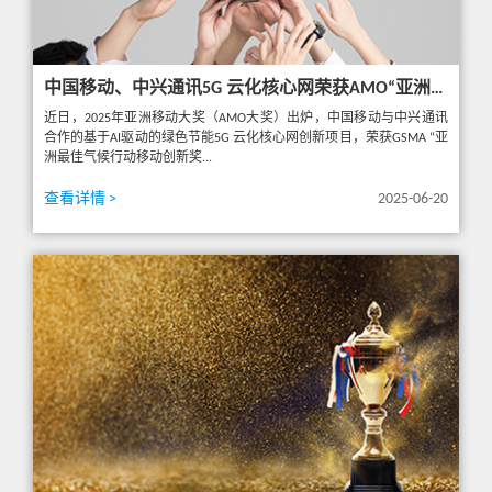
中国移动、中兴通讯5G 云化核心网荣获AMO“亚洲最佳气候行动移动创新奖”
近日，2025年亚洲移动大奖（AMO大奖）出炉，中国移动与中兴通讯
合作的基于AI驱动的绿色节能5G 云化核心网创新项目，荣获GSMA “亚
洲最佳气候行动移动创新奖...
查看详情 >
2025-06-20