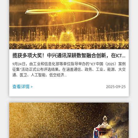
揽获多项大奖！中兴通讯深耕数智融合创新，在ICT中国2025案例征集活动载誉而归
9月24日，由工业和信息化部等单位指导举办的“ICT中国（2025）案例
征集”活动正式公布评选结果。在涵盖通信、政务、工业、能源、大交
通、医卫、人工智能、低空经济...
查看详情 >
2025-09-25