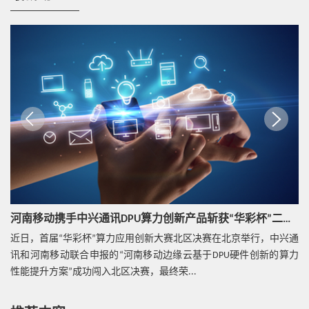
视频
云网底座
热点技术
让数字化转型有温度和灵魂：中兴通讯发力服务器
存储市场
热点技术
价值驱动，精准云网加速行业敏捷创新
河南移动携手中兴通讯DPU算力创新产品斩获“华彩杯”二等奖
近日，首届“华彩杯”算力应用创新大赛北区决赛在北京举行，中兴通
热点技术
讯和河南移动联合申报的“河南移动边缘云基于DPU硬件创新的算力
公有云部署核心网是挑战，更是机遇
性能提升方案”成功闯入北区决赛，最终荣...