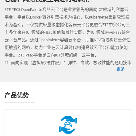
容器，网络云原生演进的助燃剂
ZTE TECS OpenPalette容器云平台是业界领先的面向ICT领域的容器云
平台，平台以Docker容器引擎技术为核心，以Kubernetes集群管理技
术为基础，不仅提供轻量级虚拟化容器云平台更融合ZTE中兴公司三
十多年来在ICT领域的核心价值和最佳实践，为ICT领域带来PaaS综合
云平台产品。通过OpenPalette容器云平台，助推NFV领域构建更弹性
更敏捷的网络，助力企业在云计算时代构建高效云平台和能力使能
平台。 ZTE PaaS平台是面向ICT领域的统一云平台：
1）面向实现（虚拟层/硬件层）：弹性、高效、极致性能的通用技术
更多
层 ；
2）面向业务（能力层/服务层）：共享、按需演进的能力服务层 ；
3）面向运维运营：统一运维管理，一站式服务门户 。
产品优势