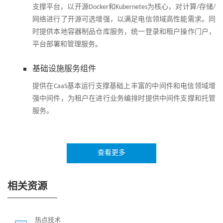
支撑平台，以开源Docker和Kubernetes为核心，对计算/存储/
网络进行了开源可选增强，以满足电信领域高性能需求。同
时提供本地容器制品仓库服务，统一登录和租户操作门户，
平台部署和管理服务。
基础设施服务组件
提供在CaaS基本运行支撑基础上丰富的中间件和电信领域增
强中间件，为租户在进行业务编排时提供中间件支撑和托管
服务。
COS
提供基于API生命周期的能力开放服务框架，为客户实现更
查看更多
高层级的能力开放提供平台支撑。
相关资源
OPS+
提供基于机器学习和专家系统的智能运维服务，为客户实现
高效运维辅助，大数据分析服务提供策略支持。
热点技术