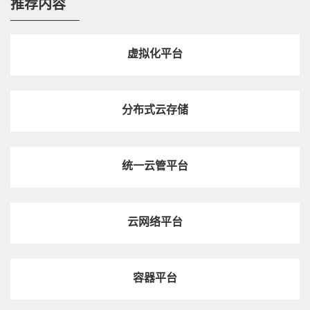
推荐内容
热点技术
中兴通讯Common Edge一体机，打造MEC一站式解
决方案
虚拟化平台
视频
分布式云存储
来看看Common Edge为5G To B市场做了啥
统一云管平台
视频
Flex UPF全场景用户面解决方案加速5G行业应用
云网络平台
视频
容器平台
3分钟，速读网络切片，了解5G实力网红