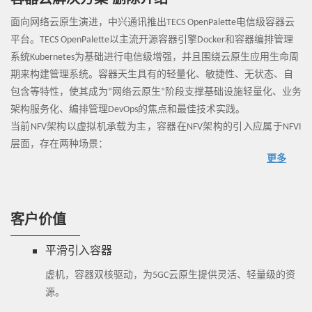
容器云解决方案-删除介绍
面向网络云原生演进，中兴通讯推出TECS OpenPalette电信级容器云
平台。TECS OpenPalette以主流开源容器引擎Docker和容器编排管理
系统Kubernetes为基础进行电信级增强，并且围绕云原生应用生命周
期来构建管理系统。容器天生具有的轻量化、敏捷性、无状态、自
包含等特性，使其成为“网络云原生”阶段支撑基础设施轻量化、业务
架构服务化、编排管理DevOps的焦点和最佳技术实践。
当前NFV架构以虚拟机承载为主，容器在NFV架构的引入应属于NFVI
层面，存在两种场景：
更多
场景一：基于虚机资源池构建容器云平台；
场景二：基于裸机资源构建容器云平台。
客户价值
平滑引入容器
虚机，容器双核驱动，为5GC云原生提供灵活、轻量级的资
源。