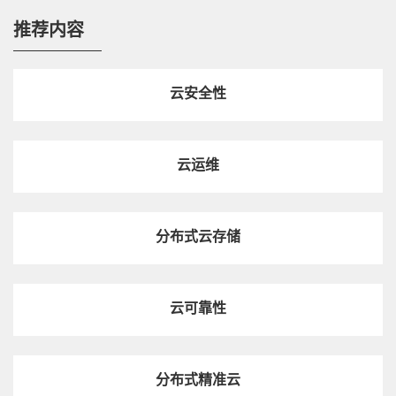
推荐内容
热点技术
中兴通讯Common Edge一体机，打造MEC一站式解
决方案
云安全性
视频
来看看Common Edge为5G To B市场做了啥
云运维
分布式云存储
视频
Flex UPF全场景用户面解决方案加速5G行业应用
云可靠性
视频
3分钟，速读网络切片，了解5G实力网红
分布式精准云