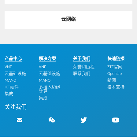
热点技术
云网络
5G时代，从行业看云网挑战
视频
产品中心
解决方案
关于我们
快速链接
MEC一体化机柜
VNF
VNF
荣誉和历程
ZTE官网
云基础设施
云基础设施
联系我们
Openlab
MANO
MANO
新闻
ICT硬件
多接入边缘
技术支持
热点技术
计算
集成
稳如磐石，分布式存储为云化核心网保驾护航
集成
关注我们
热点技术
中兴通讯Common Edge，为5G网络赋能