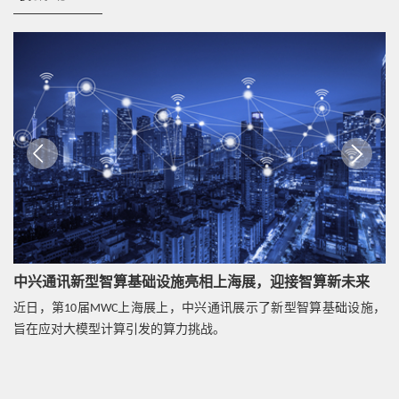
视频
云网底座
热点技术
让数字化转型有温度和灵魂：中兴通讯发力服务器
存储市场
热点技术
价值驱动，精准云网加速行业敏捷创新
中兴通讯新型智算基础设施亮相上海展，迎接智算新未来
近日，第10届MWC上海展上，中兴通讯展示了新型智算基础设施，
热点技术
旨在应对大模型计算引发的算力挑战。
公有云部署核心网是挑战，更是机遇