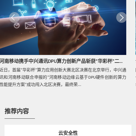
热点技术
让数字化转型有温度和灵魂：中兴通讯发力服务器
存储市场
热点技术
价值驱动，精准云网加速行业敏捷创新
云网一体 中兴通讯畅谈网络演进新现象
随着5G向各行各业不断深入，5G专网建设场景呈现出多元化、复杂
热点技术
化和个性化发展趋势。在2023 MWC上海展上，中兴通讯依托Fit-it-all
公有云部署核心网是挑战，更是机遇
5G系列化专网产品...
推荐内容
热点技术
中兴通讯Common Edge一体机，打造MEC一站式解
决方案
云安全性