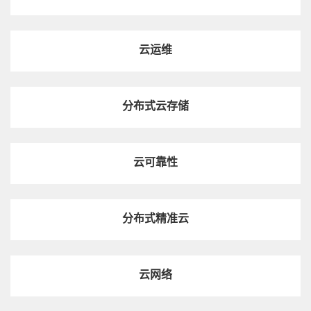
视频
来看看Common Edge为5G To B市场做了啥
云运维
分布式云存储
视频
Flex UPF全场景用户面解决方案加速5G行业应用
云可靠性
视频
3分钟，速读网络切片，了解5G实力网红
分布式精准云
热点技术
云网络
5G时代，从行业看云网挑战