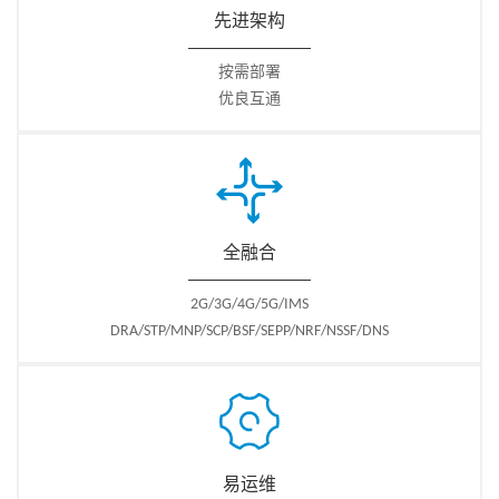
作为NSSF，ZXUN DSC支持网络切片选择、NSSAI可用性等相关功能，
先进架构
助力最终用户享受切片级应用；
作为DNS， ZXUN DSC支持A、AAAA、SRV、NAPTR等多种DNS查询类
按需部署
型以及递归迭代等多种DNS查询模式，实现网元域名解析寻址。
优良互通
全融合
2G/3G/4G/5G/IMS
DRA/STP/MNP/SCP/BSF/SEPP/NRF/NSSF/DNS
易运维