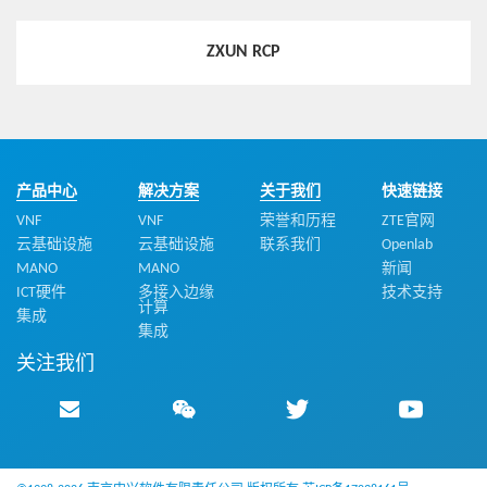
阅通知、更新以及删除。
中兴通讯5G-A内生智能方案，助力运营商重点业务
智能体验保障
ZXUN RCP
DNS功能
提供移动网络Gn/Gp DNS功能，支持递归查询、迭代查询等
热点技术
多种查询方式。
中兴通讯打造虚拟化端到端自动化集成能力，助力
运营商推进云原生CICD转型
产品中心
解决方案
关于我们
快速链接
VNF
VNF
荣誉和历程
ZTE官网
热点技术
云基础设施
云基础设施
联系我们
Openlab
中兴通讯算网融合底座，助力边缘算网一体演进
MANO
MANO
新闻
ICT硬件
多接入边缘
技术支持
计算
集成
集成
关注我们
热点技术
5G高可靠PCC组网，提升网络安全性