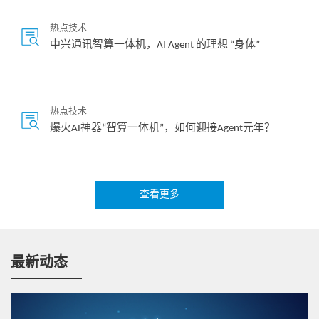
MNP网元功能
MNP业务是可以让用户在从一个运营商迁移到另一个运营商
热点技术
中兴通讯智算一体机，AI Agent 的理想 “身体”
时保持其用户号码不变。MNP网元提供了根据用户号码查询
其归属运营商、归属HLR的功能。
IWF功能
热点技术
在网络发展中，各网络发展阶段往往不同，如A运营商的网
爆火AI神器“智算一体机”，如何迎接Agent元年？
络是4G、B运营商的网络是3G。当不同网络需要互通时，需
要互通设备完成不同网络协议的转换。IWF支持不同协议之
间的转换。
查看更多
热点技术
SCP功能
专题报道 | 破局存算协同：如何筑牢AI时代的存力
底座？
通过部署SCP，NF间可以实现信令链路汇聚，简化网络组
网，降低NF的链路数量。
最新动态
热点技术
间接通信、消息转发和路由到目的NF/NF服务；
中兴通讯智算破局：让AI真正落地千行百业
模式C：NF执行服务发现，SCP负责信令路由转发；