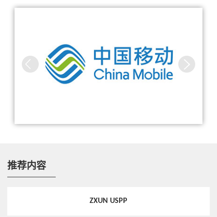
忧
中兴通讯中标中国移动5G SA核心网商用网络
信令消息过滤、非法信令屏蔽，应用层与IP层交叉检
查防欺诈等；
热点技术
中兴通讯陈新宇：新互联AI服务器，解锁智算新境
拓扑隐藏、限制内部拓扑等对外部可见。
界
NRF功能
支持5GC NF注册、更新、订阅通知等服务，实现5GC SBA的
热点技术
自动化网元管理功能；为本地NF以及漫游NF提供网元和服务
算网协同优化，构建高效高稳超万卡智算集群
动态发现服务；提供基于oAuth2的授权机制，避免非法NF接
入网络，确保NF间网络通讯安全。
行业评价
NSSF功能
智能算力发展趋势洞察
推荐内容
提供允许的NSSAI、配置的NSSAI以及目标AMF等信息给初始
AMF，协助AMF实现重定向；为AMF提供NRF ID和切片实例
信息，协助AMF进行本地/漫游场景下SMF选择；提供基于TA
ZXUN USPP
的NSSAI可用性管理，支持NSSAI相关可用性信息的订阅、订
热点技术