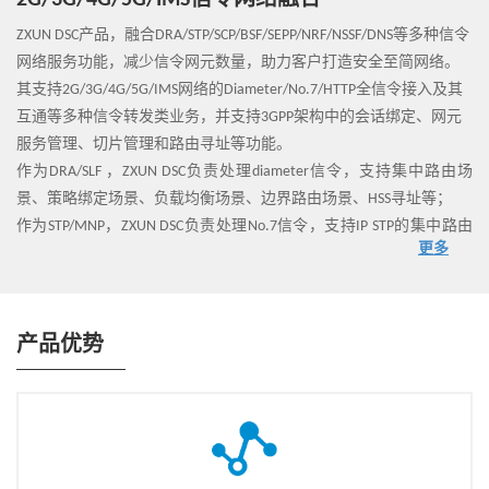
2G/3G/4G/5G/IMS信令网络融合
ZXUN DSC产品，融合DRA/STP/SCP/BSF/SEPP/NRF/NSSF/DNS等多种信令
网络服务功能，减少信令网元数量，助力客户打造安全至简网络。
其支持2G/3G/4G/5G/IMS网络的Diameter/No.7/HTTP全信令接入及其
互通等多种信令转发类业务，并支持3GPP架构中的会话绑定、网元
服务管理、切片管理和路由寻址等功能。
作为DRA/SLF ，ZXUN DSC负责处理diameter信令，支持集中路由场
景、策略绑定场景、负载均衡场景、边界路由场景、HSS寻址等；
作为STP/MNP，ZXUN DSC负责处理No.7信令，支持IP STP的集中路由
更多
场景、边界路由场景、HLR寻址等;
作为SCP，ZXUN DSC负责处理HTTP信令，支持集中路由场景、负载均
衡场景，汇聚网络信令路由，简化组网;
作为BSF，ZXUN DSC支持5GC策略会话绑定场景，将同一个用户的多
产品优势
个会话路由至同一个PCF进行处理;
作为SEPP，ZXUN DSC支持5GC边界路由场景，提供信令加密、信令屏
蔽、拓扑隐藏等功能，提高网络安全性；
作为NRF，ZXUN DSC支持网元服务化管理、网元及网元服务发现、NF
OAuth等相关功能，助力5GC NF和服务实现即插即用；