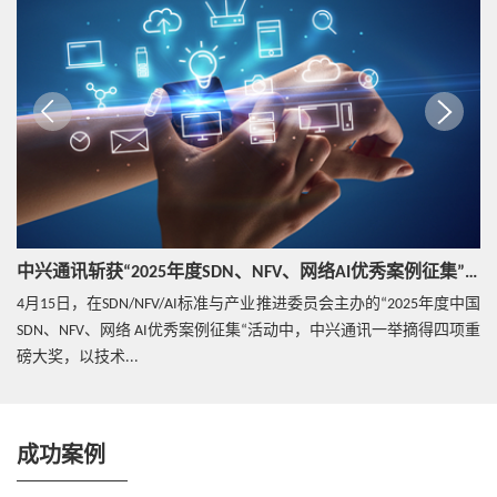
模式D：NF不再进行服务发现，SCP负责代理服务发现
及信令路由转发。
热点技术
从流量到体验：中兴通讯AICore重塑网络价值生态
BSF功能
BSF（Binding Support Function）实现5G用户PDU session绑定
功能，针对每一个PDU Session存储用户标识、DNN、UE地址
热点技术
（IP地址或MAC地址等）、SMF已选择的PCF的地址等会话绑
DeepSeek启示：中兴通讯Curr-ReFT重塑小尺寸VLM
定信息，为AF或NEF提供PCF地址查询服务, 以确保AF能基于
模型能力
UE地址识别UE的业务，实现N5/Rx接口寻址到该UE业务的
中兴通讯斩获“2025年度SDN、NFV、网络AI优秀案例征集”活动四项行业大奖
PDU会话对应的PCF。
4月15日，在SDN/NFV/AI标准与产业推进委员会主办的“2025年度中国
热点技术
SDN、NFV、网络 AI优秀案例征集“活动中，中兴通讯一举摘得四项重
SEPP功能
AI+网络云智能化升级，重塑中兴通讯AI Core算力
磅大奖，以技术...
基石
SEPP提供5G信令保护功能：
SEPP作为非透明代理在VPLMN和HPLMN之间转发信令
（N32接口）；
成功案例
热点技术
中兴通讯超融合信令解决方案：至简安全，网络无
SEPP间，相互认证及密钥协商，信令消息安全传输；