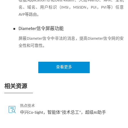
根据Application ID和Dest-Realm、入局PeerID、APN、主机
名、域名、用户标识（IMSI，MSISDN，PUI，PVI等）任意
AVP等路由。
Diameter信令屏蔽功能
屏蔽Diameter信令中非法的消息，提高Diameter信令网的安
全性和可靠性。
7号信令路由功能
查看更多
MTP3/M3UA层信令路由、SCCP层信令路由、MAP层信令路
由。
相关资源
7号信令屏蔽功能
屏蔽7号信令中的非法消息，提高7号信令网的安全性和可靠
热点技术
性。 7号信令屏蔽功能包括：MTP3/M3UA层信令屏蔽、SCCP
中兴Co-Sight，智能体“技术总工”，超级AI助手
层信令屏蔽、MAP层信令屏蔽。